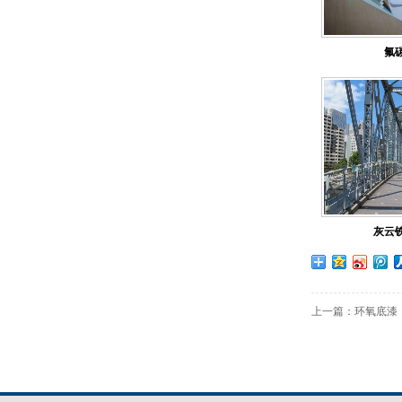
氟
森塔厂区一角
灰云
上一篇：
环氧底漆
森塔原料仓库