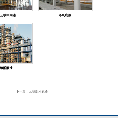
云铁中间漆
环氧底漆
氧酚醛漆
下一篇：
无溶剂环氧漆