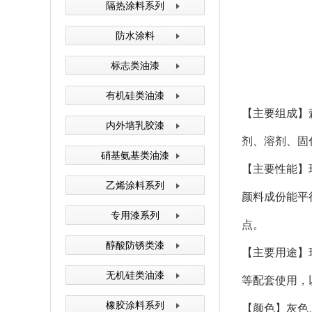
隔热涂料系列
森塔原料仓库
防水涂料
标志类油漆
有机硅类油漆
【主要组成】
内外墙乳胶漆
剂、溶剂、固
硝基氨基类油漆
森塔生产设备
【主要性能】
乙烯涂料系列
颜料成份能平
专用漆系列
点。
醇酸防锈类漆
【主要用途】
无机硅类油漆
等配套使用，
森塔生产设备
橡胶涂料系列
【颜色】灰色