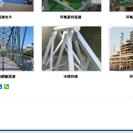
碳漆色卡
环氧富锌底漆
环氧
铁醇酸面漆
冷喷锌漆
环