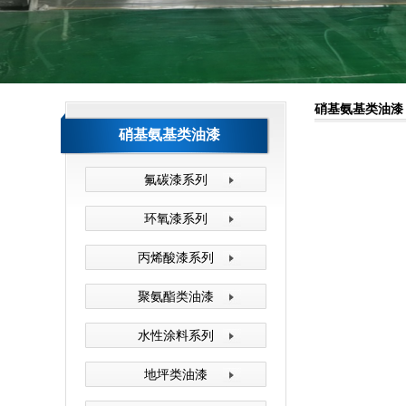
森塔厂区一角
硝基氨基类油漆
硝基氨基类油漆
氟碳漆系列
环氧漆系列
森塔原料仓库
丙烯酸漆系列
聚氨酯类油漆
水性涂料系列
地坪类油漆