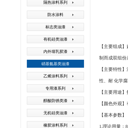
隔热涂料系列
森塔原料仓库
防水涂料
标志类油漆
有机硅类油漆
【主要组成】
内外墙乳胶漆
制而成双组份
森塔生产设备
硝基氨基类油漆
【主要特性】
乙烯涂料系列
性、耐 化学
专用漆系列
【主要用途】
醇酸防锈类漆
【颜色外观】
森塔生产设备
无机硅类油漆
【基本参数】
橡胶涂料系列
1.理论用量：8~