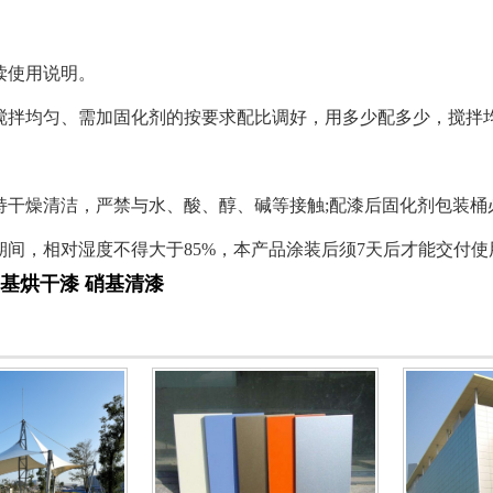
阅读使用说明。
料搅拌均匀、需加固化剂的按要求配比调好，用多少配多少，搅拌
保持干燥清洁，严禁与水、酸、醇、碱等接触;配漆后固化剂包装
燥期间，相对湿度不得大于85%，本产品涂装后须7天后才能交付使
基烘干漆
硝基清漆