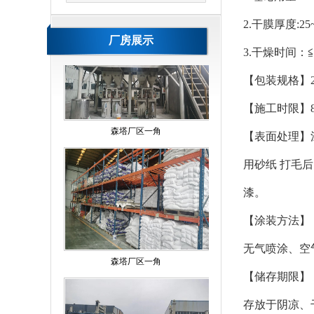
2.干膜厚度:25
厂房展示
3.干燥时间：≦30
【包装规格】20
森塔厂区一角
【施工时限】8h
【表面处理】
用砂纸 打毛
漆。
【涂装方法】
森塔厂区一角
无气喷涂、空
【储存期限】
存放于阴凉、