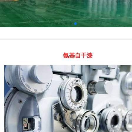
氨基自干漆