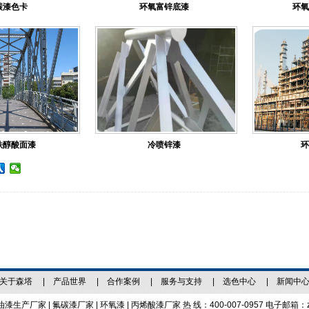
碳漆色卡
环氧富锌底漆
环氧
铁醇酸面漆
冷喷锌漆
环
关于森塔
|
产品世界
|
合作案例
|
服务与支持
|
选色中心
|
新闻中
漆生产厂家 |
氟碳漆厂家
|
环氧漆
|
丙烯酸漆厂家
热 线：400-007-0957 电子邮箱：