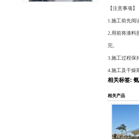
【注意事项】
森塔厂区大门
1.施工前先
2.用前将漆
完。
3.施工过程
4.施工及干
厂区一角
相关标签:
氨
相关产品
森塔厂区一角