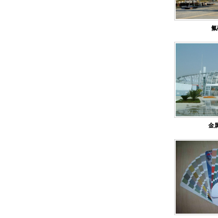
氟
森塔厂区一角
金
森塔原料仓库