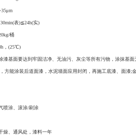
~35μm
min(表)≦24h(实)
kg/桶
，(25℃)
涂漆基面要达到牢固洁净、无油污、灰尘等所有污物，涂抹基面
后，方能涂装后道面漆，水泥墙面应用封闭，再施工底漆、面漆;
气喷涂、滚涂/刷涂
干燥、通风处，漆料一年