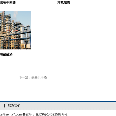
云铁中间漆
环氧底漆
氧酚醛漆
下一篇：
氨基烘干漆
心
|
联系我们
zz@senta7.com 备案号：
豫ICP备14022588号-2