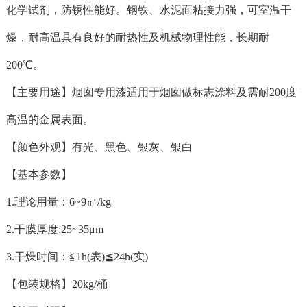
化学试剂，防锈性能好。钢铁、水泥面粘接力强，可室温干
燥，耐高温具有良好的耐热性及机械物理性能，长期耐
200℃。
【主要用途】烟囱专用漆适用于烟囱做标志涂料及需耐200度
高温的金属表面。
【颜色外观】有光、黑色、银灰、银白
【基本参数】
1.理论用量：6~9㎡/kg
2.干膜厚度:25~35μm
3.干燥时间：≦1h(表)≦24h(实)
【包装规格】20kg/桶