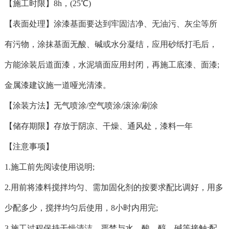
【施工时限】8h，(25℃)
【表面处理】涂漆基面要达到牢固洁净、无油污、灰尘等所
有污物，涂抹基面无酸、碱或水分凝结，应用砂纸打毛后，
方能涂装后道面漆，水泥墙面应用封闭，再施工底漆、面漆;
金属漆建议施一道哑光清漆。
【涂装方法】无气喷涂/空气喷涂/滚涂/刷涂
【储存期限】存放于阴凉、干燥、通风处，漆料一年
【注意事项】
1.施工前先阅读使用说明;
2.用前将漆料搅拌均匀、需加固化剂的按要求配比调好，用多
少配多少，搅拌均匀后使用，8小时内用完;
3.施工过程保持干燥清洁，严禁与水、酸、醇、碱等接触;配