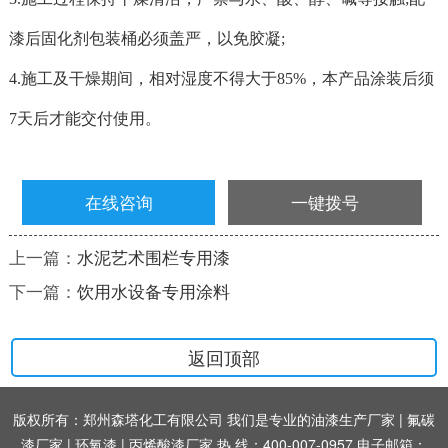
漆后固化剂包装桶必须盖严，以免胶凝;
4.施工及干燥期间，相对湿度不得大于85%，本产品涂装后须
7天后才能交付使用。
在线咨询
一键拨号
上一篇：
水泥艺术围栏专用漆
下一篇：
饮用水设备专用涂料
返回顶部
版权所有：郑州森塔化工有限公司 我们是专业的油漆生产厂家 |
氟碳
漆厂家
|
环氧漆
|
丙烯酸漆厂家
热 线：400-007-0957 电子邮箱：