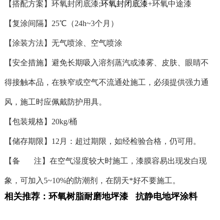
环氧封闭底漆
【搭配方案】环氧封闭底漆;
+环氧中途漆
【复涂间隔】25℃（
24h~3个月
）
【涂装方法】无气喷涂、空气喷涂
【安全措施】避免长期吸入溶剂蒸汽或漆雾、皮肤、眼睛不
得接触本品，在狭窄或空气不流通处施工，必须提供强力通
风，施工时应佩戴防护用具。
【包装规格】20kg/桶
【储存期限】12月：超过期限，如经检验合格，仍可用。
【备 注】在空气湿度较大时施工，漆膜容易出现发白现
象，可加入5~10%的防潮剂，在阴天*好不要施工。
相关推荐：
环氧树脂耐磨地坪漆
抗静电地坪涂料